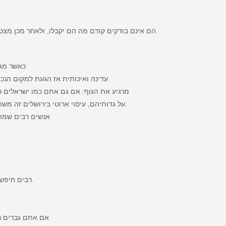
הם אינם בודקים קודם מה הם יקבלו, ולאחר מכן מצטערים כאשר מגיעות אליהם חשפניות שנראות גרוע.
ה
כאשר מגי
עדינה ואיכותית אז הגעת למקום הנכון תמונות100% אמתיות ותגיע למקום דיסקרטי נקי ואיכותי.
מרגיע את הגוף: אם גם אתם כמו ישראלים ר
על גדותיהם, עיסוי ארוטי בירושלים זה משהו שבהחלט יעזור להביא להקלה ולשחרור השרירים שנתפסו.
אנשים רבים שמתכ
רבים חיפשו בעבר עיסוי ארוטי בירושלים ועוד רבים יחפשו זאת בעתיד.
אם אתם גברים רצ