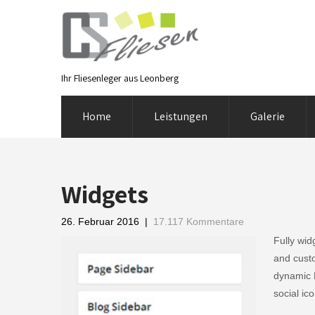
Ihr Fliesenleger aus Leonberg
Home
Leistungen
Galerie
Widgets
26. Februar 2016
|
17.117 Kommentare
Fully wid
and cust
dynamic 
social ic