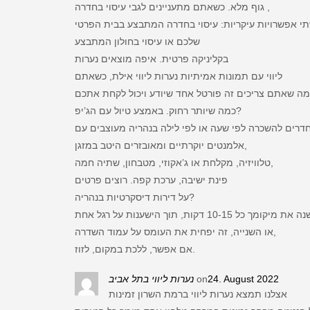
גוף מלא. כשאתם מתעניינים לגבי עיסוי בחדרה ,
תי אפשרויות עיקריות: עיסוי בחדרה המתבצע בבית הפרטי
שלכם או עיסוי בחולון המתבצע
בקליניקה פרטית. איפה מוצאים נערות
ליווי עם תמונות אמיתיות נערות ליווי אילת, כשאתם
מה שאתם צריכים זה פורטל אחד שיודע ויכול לקחת אתכם
כמה שיותר רחוק. באמצע טיול עם הג’יפ?
חדרים להשכרה לפי שעה או לפי לילה בנהריה מעוצבים עם
אלמנטים יוקרתיים ומאובזרים היטב במזגן,
טלוויזיה, מקלחת או ג’אקוזי, מטבחון, שתיה חמה,
פינת ישיבה, ערכת קפה. רוצים פרטים
על דירות דיסקרטיות בנהריה?
ה את מיקומך כל 10-15 דקות, תוך הישענות על רגל אחת
או השנייה, זה יפחית את העומס על עמוד השדרה,
אם אפשר, ללכת במקום, לזוז.
נערות ליווי בתל אביב
on
24. August 2022
אצלנו תמצא נערות ליווי ברמת השרון זמינות