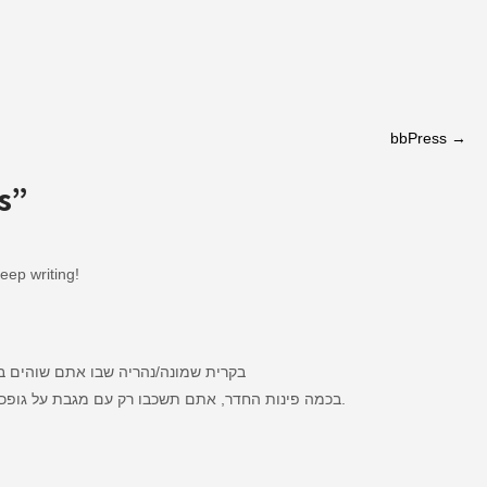
bbPress
→
s
”
Keep writing!
בקרית שמונה/נהריה שבו אתם שוהים בבי
בכמה פינות החדר, אתם תשכבו רק עם מגבת על גופכם שתרד אט, אט, ככל שהעיסוי יעבור לחלקים השונים בגוף.