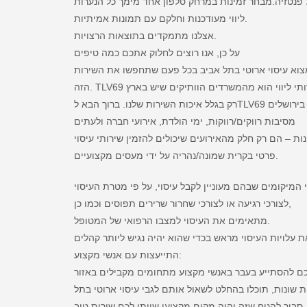
פנטזיה.מבחר זמינות במרחק טלפון אחד מימך כל הנערות
ליווי מעודכנות וחלקם עם תמונות אמיתיות.
אצלנו מתמקדים בתוצאות הרצויות.
על כן, אנו רוצים לחלוק אתכם כמה טיפים
צוא עיסוי ארוטי בתל אביב בכל פעם שתחפשו את השירות
הזה. TLV69 תי ליווי הוא מהמשרדים הוותיקים שיש בארץ
מסיבות רווקים/רווקות, ימי הולדת, אירועי חברה ולעתים
ות – הם רק חלק מהאירועים שיכולים להזמין שירותי עיסוי
פרטי בקרית שמונה/נהריה על ידי מעסים מקצועיים.
מיקומים שבהם מעוניין לקבל עיסוי, על פי מטרת העיסוי
לצורכי רגיעה או לצורכי שחרור שרירים תפוסים וכמו כן,
מתאימים את העיסוי למצבו הרפואי של המטופל.
התייעצות עם אנשי מקצוע:
 שונות, תוכלו בהחלט לשאול אותם לגבי עיסוי ארוטי בתל