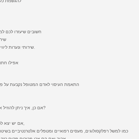
להגשמת כל 
חשובים שיעזרו לכם למ
שירו
רק בגלל איכות השירות שלנו. ברוך הבא לTLV69 שירותי ונערות ליווי בירושלים.
אפילו חתונ
התאמת העיסוי לאדם המטופל נקבעת על פי ה
אם כן, איך ניתן להוזיל את עלויות העיסוי מראש בכדי שהוא יהיה נגיש ליותר קהלים?
אם יש יצא לכם להסתייע בעבר באנשי מקצוע מתחומים מקבילים באזור,
כמו למשל רפלקסולוגים, מעסים רפואיים ומטפלים אלטרנטיביים בשיטות
אביב ואם הם אכן מכירים מקום כזה, סביר להניח שזה יהיה מקום מקצועי שייתן לכם שירות טוב.