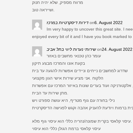
מרווח מספיק, שלא יהיה חנוק
ושייראה טוב.
דירות דיסקרטיות במרכז
on
6. August 2022
Im very happy to uncover this great site. I need
enjoyed every bit of it and I have you book marked to
שירותי נערות ליווי בתל אביב
on
24. August 2022
עומר כהן טכנאי מחשבים באזור
בקעת אונו והמרכז מבצע תיקון
שדרוג למחשבים נייחים וניידים אפשרות להגעה עד בית
הלקוח .אני מציע שירות אישי הגון מקצועי
, אלקטורניקה ועוד בערים שונות באיזור המרכז עם אפשרות
מתן שירות עד הבית.
נילי בחורה עם גוף מטריף, היא עושה ספורט ויש
עיסוי קלאסי בקרית שמונה/נהריה כללי הוא עיסוי גוף מלא.
עיסוי קלאסי ברמת הגולן כללי הוא עיסוי