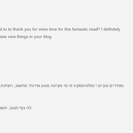
 to to thank you for ones time for this fantastic read!! I definitely
 see new things in your blog.
ומחירים טובים ! מולטיטסקיג פי.סי מציעה מגוון שירותי מחשוב, רשתות
לה גוף חטוב, חושנית ברמות ויודעת להעניק אהבה וקגש לפגישה הדיסקרטית.