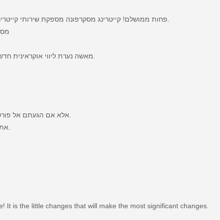
פחות ממושלם! קייטרינג מסקרפונה מספקת שירותי קייטרינג חלבי ומאכלי גורמה על בסיס איטלקי ונגיעות ים תיכוניות.
מסע
מאשה נערת ליווי אוקראינית חדשה בישראל ברמה ממש גבוהה לביתך מלון בכל אזור המרכז.
אלא אם הגעתם אל פורטל עשיר, איכותי שלא מתפשר עבורכם אלא על הטוב ביותר.
את היצרים הסקסיים והחרמנים שלא עוזבים אותנו כל היממה.
e! It is the little changes that will make the most significant changes.